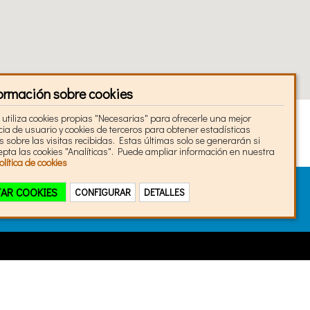
ormación sobre cookies
utiliza cookies propias "Necesarias" para ofrecerle una mejor
ia de usuario y cookies de terceros para obtener estadísticas
sobre las visitas recibidas. Estas últimas solo se generarán si
epta las cookies "Analíticas". Puede ampliar información en nuestra
olítica de cookies
TAR COOKIES
CONFIGURAR
DETALLES
s
ACEPTAR SOLO LAS SELECCIONADAS
arias
Analíticas
 Analytics
Obtener estadíticas anónimas
_ga, _ga_TJ3BBMMYFM
d
·
Mapa web
·
Contacto
Bravantia.com