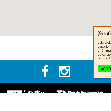
Inf
Esta web 
experienc
anónimas 
usted ac
página
P
ACEP
Analítica
Neces
Google
Nota legal
·
Política de privacidad
·
Política de cookies
·
Accesibilida