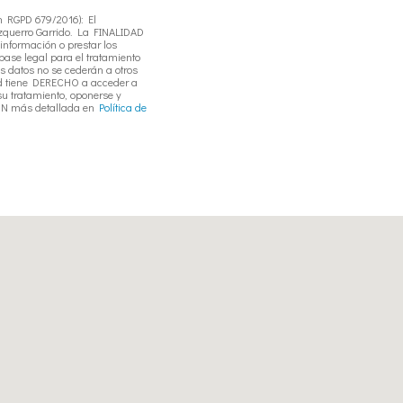
n RGPD 679/2016): El
zquerro Garrido. La FINALIDAD
 información o prestar los
ase legal para el tratamiento
s datos no se cederán a otros
ed tiene DERECHO a acceder a
 su tratamiento, oponerse y
IÓN más detallada en
Política de